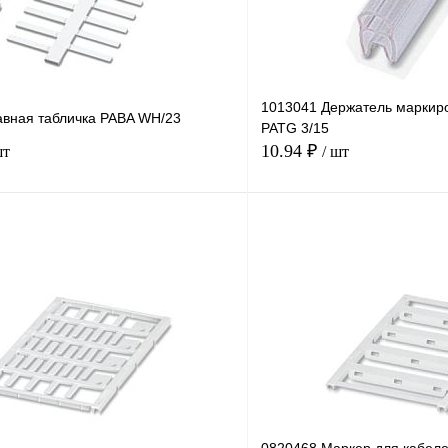
1013041 Держатель маркир
авная табличка PABA WH/23
PATG 3/15
10.94 ₽
шт
/ шт
В корзину
лик
Сравнение
Купить в 1 клик
В
В избранное
наличии
н