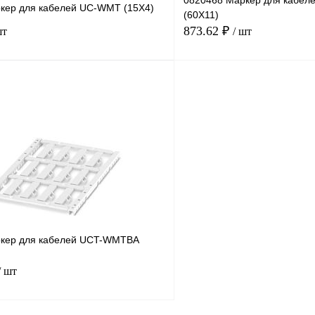
0820468 Маркер для кабе
кер для кабелей UC-WMT (15X4)
(60X11)
873.62 ₽
шт
/ шт
В корзину
лик
Сравнение
Купить в 1 клик
В
В избранное
наличии
н
кер для кабелей UCT-WMTBA
/ шт