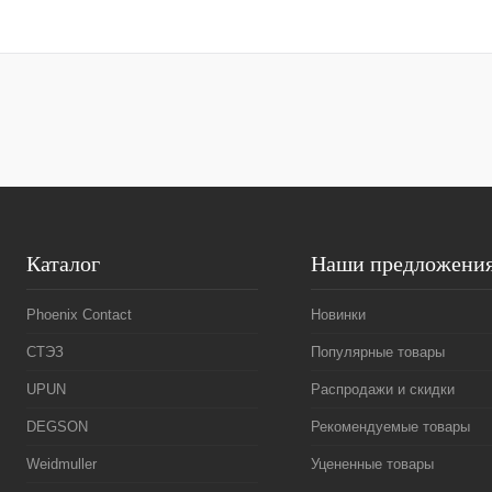
В корзину
Купить в 1 клик
Сравнение
Купить в 1 к
В избранное
В
В избранное
наличии
Каталог
Наши предложени
Phoenix Contact
Новинки
СТЭЗ
Популярные товары
UPUN
Распродажи и скидки
DEGSON
Рекомендуемые товары
Weidmuller
Уцененные товары