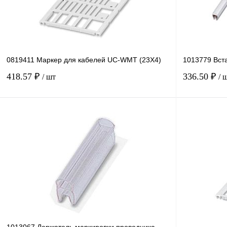
0819411 Маркер для кабелей UC-WMT (23X4)
1013779 Вст
418.57 ₽
336.50 ₽
/ шт
/ 
В корзину
Купить в 1 клик
Сравнение
Купить в 1 к
В избранное
В
В избранное
наличии