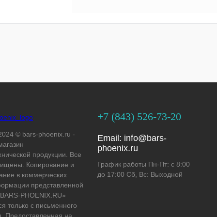
+7 (843) 526-73-20
2024 © bars-phoenix.ru -
Email:
info@bars-
магазин
phoenix.ru
хнической продукции. Все
График работы Пн-Пт: с 8:00
ищены. Копирование и
до 17:00 Сб, Вс: Выходной
ание в коммерческих
формации представленной
 «BARS-PHOENIX.RU»
ся только с письменного
. Предоставленная на