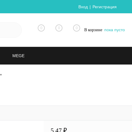
Вход
Регистрация
0
0
0
пока пусто
В корзине
MEGE
•
5.47 ₽