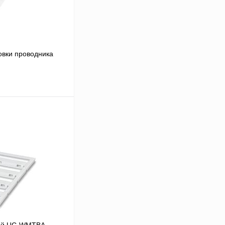
овки проводника
В корзину
Сравнение
В
аличии