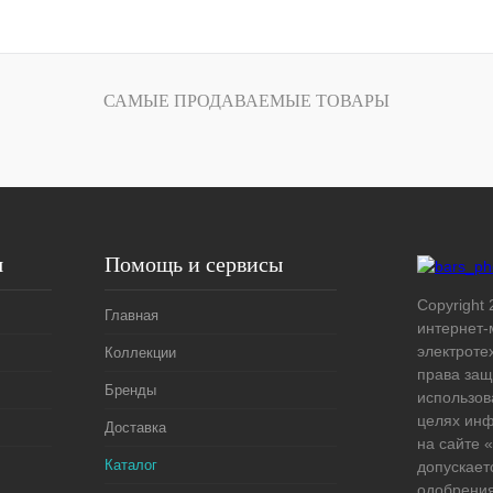
В корзину
лик
Сравнение
САМЫЕ ПРОДАВАЕМЫЕ ТОВАРЫ
В
наличии
я
Помощь и сервисы
Copyright 
Главная
интернет-
электроте
Коллекции
права защ
Бренды
использов
целях ин
Доставка
на сайте
Каталог
допускает
одобрения