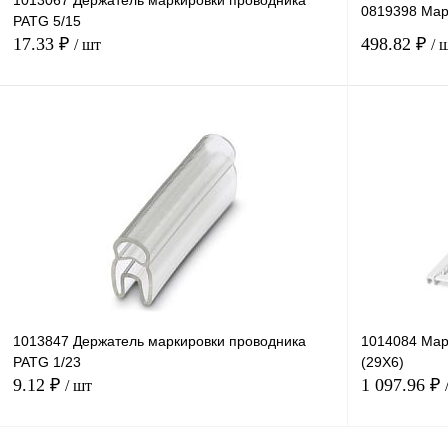
1013067 Держатель маркировки проводника
0819398 Мар
PATG 5/15
17.33 ₽
498.82 ₽
/ шт
/ 
В корзину
Купить в 1 клик
Сравнение
Купить в 1 к
В избранное
В
В избранное
наличии
1013847 Держатель маркировки проводника
1014084 Мар
PATG 1/23
(29X6)
9.12 ₽
1 097.96 ₽
/ шт