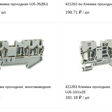
лемма проходная UJ5-35(BU)
421262-bu Клемма проходн
190.71 ₽
/ шт
/ шт
В корзину
лик
Сравнение
Купить в 1 клик
В
В избранное
наличии
ма проходная, многовыводная
421283 Клемма проходная,
UJ5-10/1x2E
181.18 ₽
т
/ шт