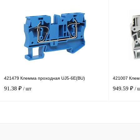
В корзину
Купить в 1 клик
Сравнение
Купить в 1 к
В избранное
Под заказ
В избранное
421479 Клемма проходная UJ5-6E(BU)
421007 Клем
91.38 ₽
949.59 ₽
/ шт
/ 
В корзину
Купить в 1 клик
Сравнение
Купить в 1 к