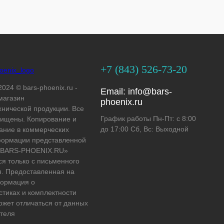
+7 (843) 526-73-20
2024 © bars-phoenix.ru -
Email:
info@bars-
магазин
phoenix.ru
хнической продукции. Все
График работы Пн-Пт: с 8:00
ищены. Копирование и
до 17:00 Сб, Вс: Выходной
ание в коммерческих
формации представленной
 «BARS-PHOENIX.RU»
ся только с письменного
. Предоставленная на
формация о
стиках и комплектности
ожет отличаться от данных
теля