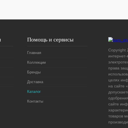
В
наличии
я
Помощь и сервисы
Copyright 
Главная
интернет-
электроте
Коллекции
права защ
Бренды
использов
целях ин
Доставка
на сайте
Каталог
допускает
одобрения
Контакты
сайте ин
характери
товаров м
производи