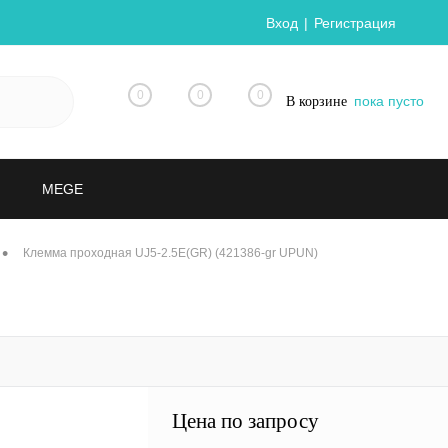
Вход
Регистрация
0
0
0
пока пусто
В корзине
MEGE
•
Клемма проходная UJ5-2.5E(GR) (421386-gr UPUN)
Цена по запросу