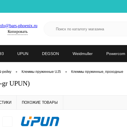
nfo@bars-phoenix.ru
Копировать
ЭЗ
UPUN
DEGSON
Weidmuller
Powercom
•
•
N-рейку
Клеммы пружинные UJ5
Клеммы пружинные, проходные
6-gr UPUN)
СТИКИ
ПОХОЖИЕ ТОВАРЫ