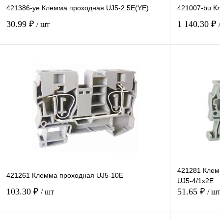
421386-ye Клемма проходная UJ5-2.5E(YE)
421007-bu К
30.99 ₽
1 140.30 ₽
/ шт
В корзину
Купить в 1 клик
Сравнение
Купить в 1 к
В избранное
Под заказ
В избранное
421281 Клем
421261 Клемма проходная UJ5-10E
UJ5-4/1x2E
103.30 ₽
51.65 ₽
/ шт
/ ш