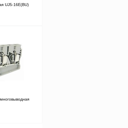
ая UJ5-16E(BU)
В корзину
Сравнение
Под заказ
 многовыводная