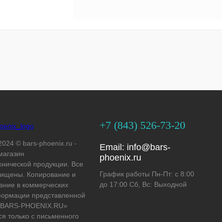
+7 (843) 526-73-20
2024 © bars-phoenix.ru -
Email:
info@bars-
магазин
phoenix.ru
хнической продукции. Все
График работы Пн-Пт: с 8:00
ищены. Копирование и
до 17:00 Сб, Вс: Выходной
ание в коммерческих
формации представленной
 «BARS-PHOENIX.RU»
ся только с письменного