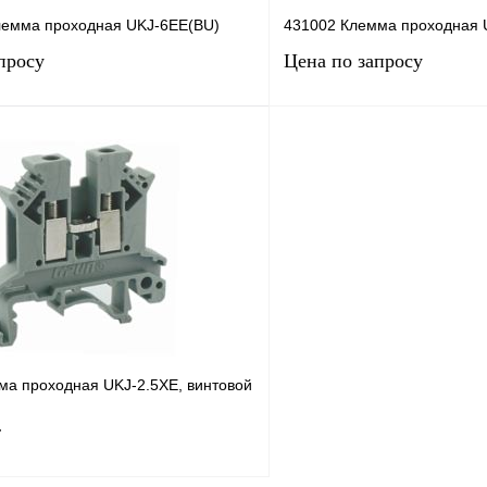
лемма проходная UKJ-6EE(BU)
431002 Клемма проходная
просу
Цена по запросу
Запросить цену
Запросить
лик
Сравнение
Купить в 1 клик
Под заказ
В избранное
ма проходная UKJ-2.5XE, винтовой
т