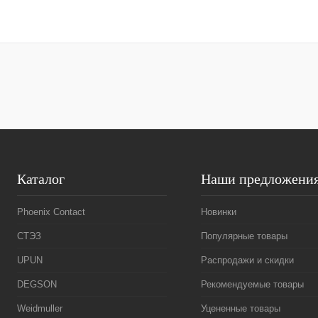
В корзину
Купить в 1 клик
Сравнение
Купить в 1 к
В избранное
В
В избранное
наличии
Каталог
Наши предложени
Phoenix Contact
Новинки
СТЭЗ
Популярные товары
UPUN
Распродажи и скидки
DEGSON
Рекомендуемые товары
Weidmuller
Уцененные товары