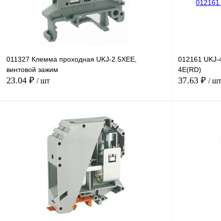
011327 Клемма проходная UKJ-2.5XEE,
012161 UKJ-
винтовой зажим
4E(RD)
23.04 ₽
37.63 ₽
/ шт
/ ш
В корзину
Купить в 1 клик
Сравнение
Купить в 1 к
В избранное
Под заказ
В избранное