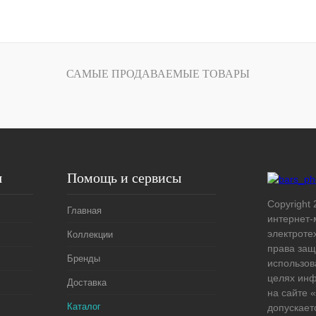
В корзину
лик
Сравнение
САМЫЕ ПРОДАВАЕМЫЕ ТОВАРЫ
Под заказ
я
Помощь и сервисы
Copyright 
Главная
интернет-
электроте
Коллекции
права защ
Бренды
использов
целях ин
Доставка
на сайте
Каталог
допускает