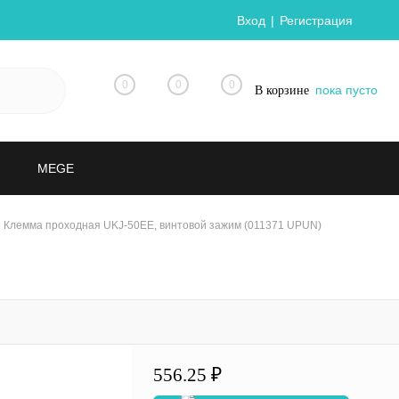
Вход
Регистрация
0
0
0
пока пусто
В корзине
MEGE
Клемма проходная UKJ-50EE, винтовой зажим (011371 UPUN)
556.25 ₽