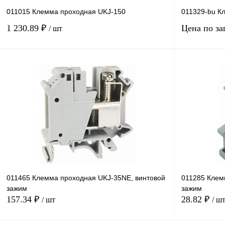
011015 Клемма проходная UKJ-150
011329-bu К
1 230.89 ₽
Цена по за
/ шт
В корзину
Купить в 1 клик
Сравнение
Купить в 1 к
В избранное
Под заказ
В избранное
011465 Клемма проходная UKJ-35NE, винтовой
011285 Клем
зажим
зажим
157.34 ₽
28.82 ₽
/ шт
/ ш