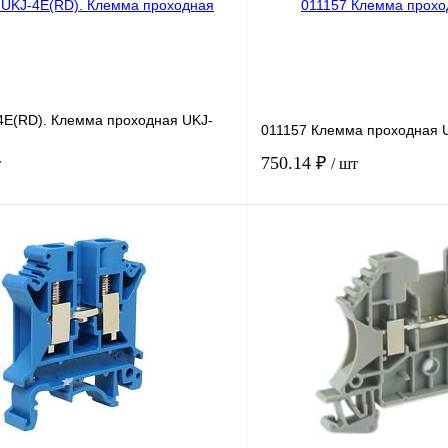
4E(RD). Клемма проходная UKJ-
011157 Клемма проходная 
750.14 ₽
т
/ шт
В корзину
лик
Сравнение
Купить в 1 клик
Под заказ
В избранное