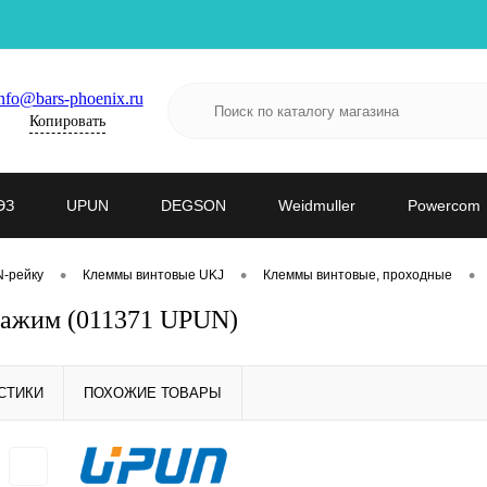
nfo@bars-phoenix.ru
Копировать
ЭЗ
UPUN
DEGSON
Weidmuller
Powercom
•
•
•
N-рейку
Клеммы винтовые UKJ
Клеммы винтовые, проходные
зажим (011371 UPUN)
СТИКИ
ПОХОЖИЕ ТОВАРЫ