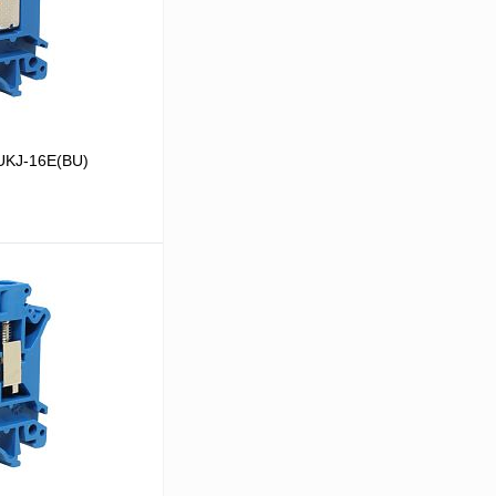
UKJ-16E(BU)
В корзину
Сравнение
В
аличии