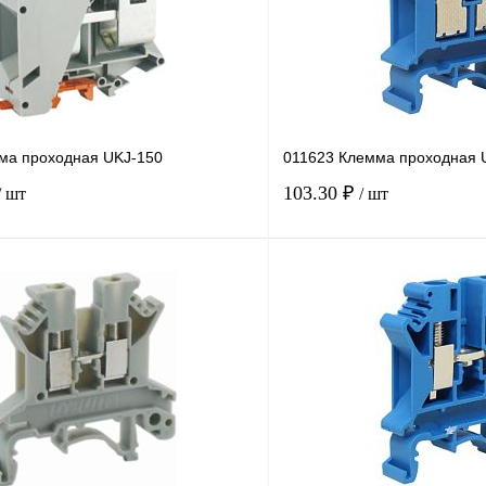
ма проходная UKJ-150
011623 Клемма проходная 
103.30 ₽
/ шт
/ шт
В корзину
лик
Сравнение
Купить в 1 клик
Под заказ
В избранное
н