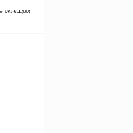
ая UKJ-6EE(BU)
 цену
Сравнение
Под заказ