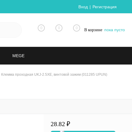
Вход
Регистрация
0
0
0
пока пусто
В корзине
MEGE
Клемма проходная UKJ-2.5XE, винтовой зажим (011285 UPUN)
28.82 ₽