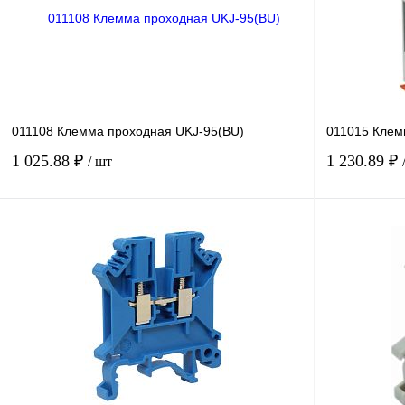
011108 Клемма проходная UKJ-95(BU)
011015 Клем
1 025.88 ₽
1 230.89 ₽
/ шт
В корзину
Купить в 1 клик
Сравнение
Купить в 1 к
В избранное
Под заказ
В избранное