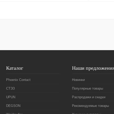
Запросить цену
Купить в 1 клик
Сравнение
Купить в 1 к
В избранное
Под заказ
В избранное
Каталог
Наши предложени
Phoenix Contact
Новинки
СТЭЗ
Популярные товары
UPUN
Распродажи и скидки
DEGSON
Рекомендуемые товары