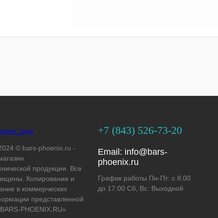
+7 (843) 526-73-20
2024 © bars-phoenix.ru -
Email:
info@bars-
магазин
phoenix.ru
хнической продукции. Все
График работы Пн-Пт: с 8:00
ищены. Копирование и
до 17:00 Сб, Вс: Выходной
ание в коммерческих
формации представленной
 «BARS-PHOENIX.RU»