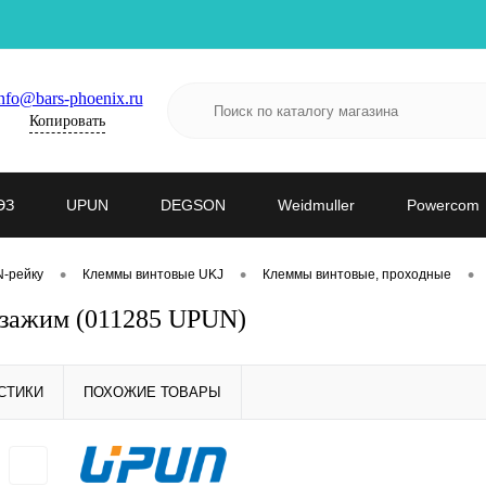
nfo@bars-phoenix.ru
Копировать
ЭЗ
UPUN
DEGSON
Weidmuller
Powercom
•
•
•
N-рейку
Клеммы винтовые UKJ
Клеммы винтовые, проходные
 зажим (011285 UPUN)
СТИКИ
ПОХОЖИЕ ТОВАРЫ