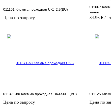
011067 Клем
011101 Клемма проходная UKJ-2.5(BU)
зажим
Цена по запросу
34.96 ₽
/ ш
Запросить цену
Купить в 1 к
Купить в 1 клик
Сравнение
В избранное
В избранное
Под заказ
011371-bu Клемма проходная UKJ-50EE(BU)
011125 Клем
Цена по запросу
Цена по за