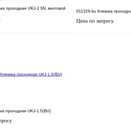
ма проходная UKJ-2.5N, винтовой
011329-bu Клемма проходн
Цена по запросу
т
В корзину
Запросить
лик
Сравнение
Купить в 1 клик
Под заказ
В избранное
ма проходная UKJ-1.5(BU)
просу