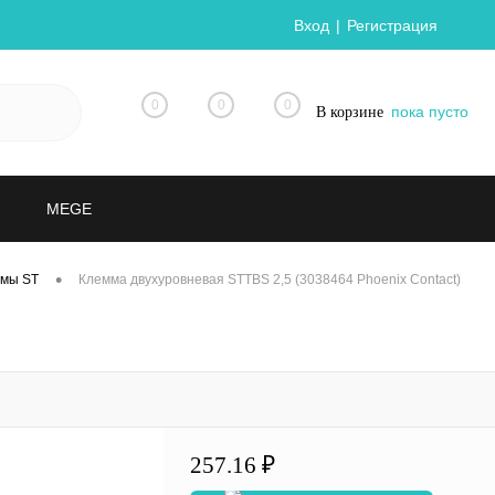
Вход
Регистрация
0
0
0
пока пусто
В корзине
MEGE
•
ммы ST
Клемма двухуровневая STTBS 2,5 (3038464 Phoenix Contact)
257.16 ₽