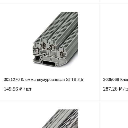
В корзину
Купить в 1 клик
Сравнение
Купить в 1 к
В избранное
В
В избранное
наличии
3031270 Клемма двухуровневая STTB 2,5
3035069 Кле
149.56 ₽
287.26 ₽
/ шт
/ 
В корзину
Купить в 1 клик
Сравнение
Купить в 1 к