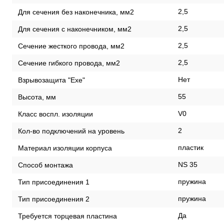
2,5
Для сечения без наконечника, мм2
2,5
Для сечения с наконечником, мм2
2,5
Сечение жесткого провода, мм2
2,5
Сечение гибкого провода, мм2
Нет
Взрывозащита "Exe"
55
Высота, мм
V0
Класс воспл. изоляции
2
Кол-во подключений на уровень
пластик
Материал изоляции корпуса
NS 35
Способ монтажа
пружина
Тип присоединения 1
пружина
Тип присоединения 2
Да
Требуется торцевая пластина