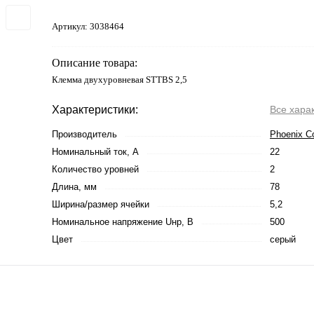
Артикул:
3038464
Описание товара:
Клемма двухуровневая STTBS 2,5
Характеристики:
Все хара
Производитель
Phoenix C
Номинальный ток, А
22
Количество уровней
2
Длина, мм
78
Ширина/размер ячейки
5,2
Номинальное напряжение Uнр, В
500
Цвет
серый