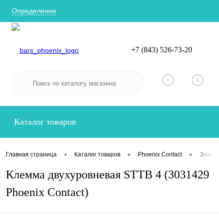
Определение
+7 (843) 526-73-20
Вход
Регистрация
0
0
Каталог товаров
•
•
•
Главная страница
Каталог товаров
Phoenix Contact
Электр
Клемма двухуровневая STTB 4 (3031429
Phoenix Contact)