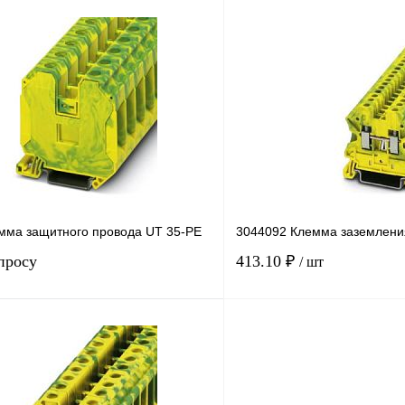
В корзину
лик
Сравнение
Купить в 1 клик
Под заказ
В избранное
н
мма защитного провода UT 35-PE
3044092 Клемма заземлени
просу
413.10 ₽
/ шт
Запросить цену
Купить в 1 клик