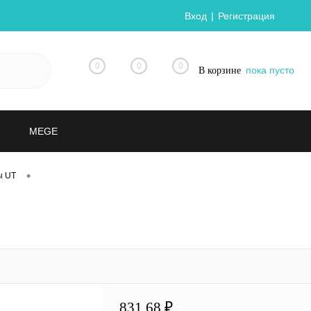
Вход
Регистрация
0
0
0
пока пусто
В корзине
MEGE
•
ы UT
831.68 ₽