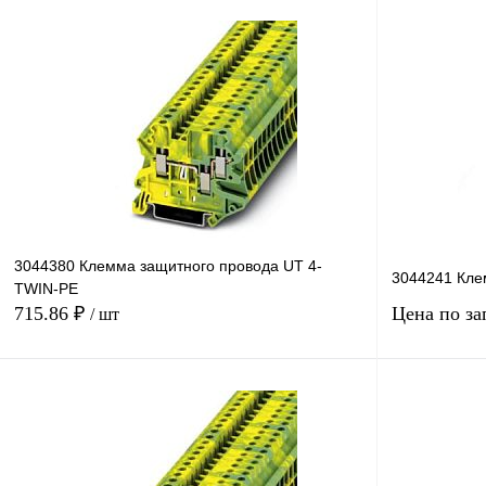
В корзину
Купить в 1 клик
Сравнение
Купить в 1 к
В избранное
Под заказ
В избранное
3044380 Клемма защитного провода UT 4-
3044241 Кле
TWIN-PE
715.86 ₽
Цена по за
/ шт
В корзину
Купить в 1 клик
Сравнение