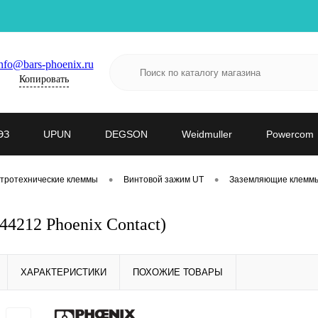
nfo@bars-phoenix.ru
Копировать
ЭЗ
UPUN
DEGSON
Weidmuller
Powercom
•
•
тротехнические клеммы
Винтовой зажим UT
Заземляющие клемм
4212 Phoenix Contact)
ХАРАКТЕРИСТИКИ
ПОХОЖИЕ ТОВАРЫ