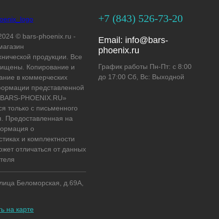
+7 (843) 526-73-20
2024 © bars-phoenix.ru -
Email:
info@bars-
магазин
phoenix.ru
хнической продукции. Все
График работы Пн-Пт: с 8:00
ищены. Копирование и
до 17:00 Сб, Вс: Выходной
ание в коммерческих
формации представленной
 «BARS-PHOENIX.RU»
ся только с письменного
. Предоставленная на
формация о
стиках и комплектности
ожет отличаться от данных
теля
улица Беломорская, д.69А,
ь на карте