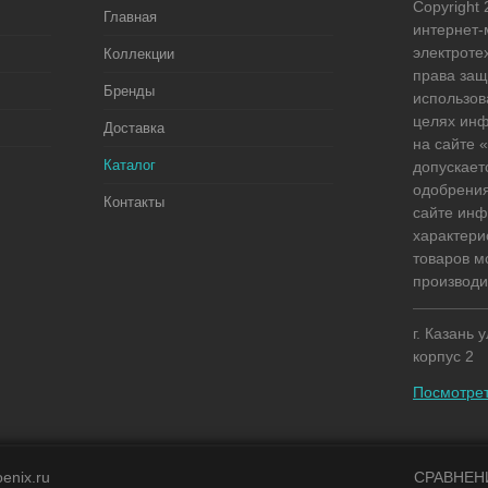
Copyright 
Главная
интернет-
электроте
Коллекции
права защ
Бренды
использов
целях ин
Доставка
на сайте
Каталог
допускает
одобрения
Контакты
сайте ин
характери
товаров м
производи
г. Казань 
корпус 2
Посмотрет
enix.ru
СРАВНЕН