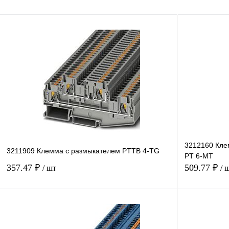
3212160 Кле
3211909 Клемма с размыкателем PTTB 4-TG
PT 6-MT
357.47 ₽
509.77 ₽
/ шт
/ 
В корзину