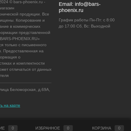
2024 © bars-phoenix.ru -
Email:
info@bars-
магазин
phoenix.ru
хнической продукции. Все
График работы Пн-Пт: с 8:00
ищены. Копирование и
до 17:00 Сб, Вс: Выходной
ание в коммерческих
формации представленной
 «BARS-PHOENIX.RU»
ся только с письменного
. Предоставленная на
формация о
стиках и комплектности
ожет отличаться от данных
теля
улица Беломорская, д.69А,
ь на карте
ИЕ
0
ИЗБРАННОЕ
0
КОРЗИНА
0