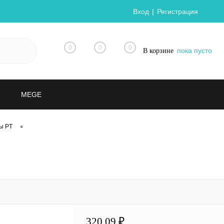
Вход
Регистрация
0
0
0
пока пусто
В корзине
MEGE
•
ы PT
320.09 ₽