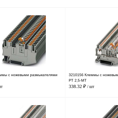
ммы с ножевыми размыкателями
3210156 Клеммы с ножевы
PT 2,5-MT
338.32 ₽
шт
/ шт
В корзину