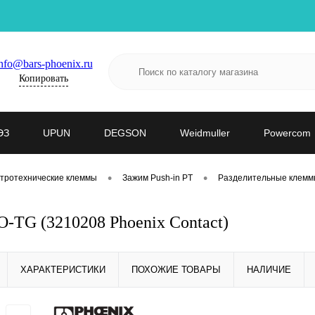
nfo@bars-phoenix.ru
Копировать
ЭЗ
UPUN
DEGSON
Weidmuller
Powercom
•
•
тротехнические клеммы
Зажим Push-in PT
Разделительные клемм
-TG (3210208 Phoenix Contact)
ХАРАКТЕРИСТИКИ
ПОХОЖИЕ ТОВАРЫ
НАЛИЧИЕ