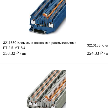
Купить в 1 клик
Сравнение
Купить в 1 к
В избранное
Под заказ
В избранное
3211650 Клеммы с ножевыми размыкателями
3210185 Кле
PT 2,5-MT BU
338.32 ₽
224.33 ₽
/ шт
/ 
В корзину
Купить в 1 клик
Сравнение
Купить в 1 к
В избранное
В
В избранное
наличии