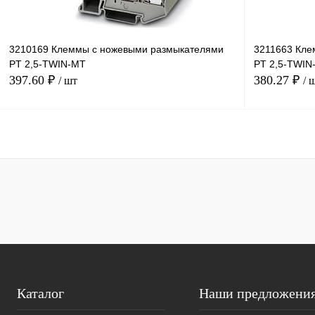
3210169 Клеммы с ножевыми размыкателями
3211663 Кле
PT 2,5-TWIN-MT
PT 2,5-TWIN
397.60 ₽
380.27 ₽
/ шт
/ 
В корзину
Купить в 1 клик
Сравнение
Купить в 1 к
В избранное
В
В избранное
наличии
Каталог
Наши предложени