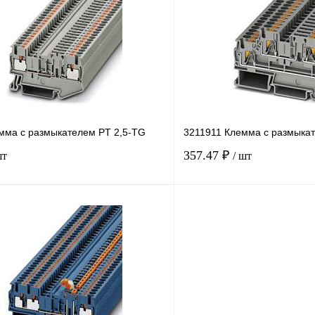
лик
Сравнение
Купить в 1 клик
Под заказ
В избранное
мма с размыкателем PT 2,5-TG
3211911 Клемма с размыка
357.47 ₽
шт
/ шт
В корзину
лик
Сравнение
Купить в 1 клик
В
В избранное
наличии