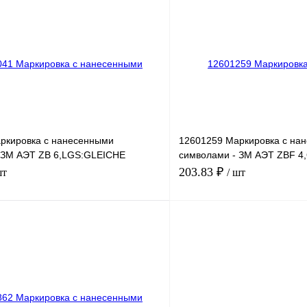
лик
Сравнение
Купить в 1 клик
Под заказ
В избранное
ркировка с нанесенными
12601259 Маркировка с на
 ЗМ АЭТ ZB 6,LGS:GLEICHE
символами - ЗМ АЭТ ZBF 
51-60
203.83 ₽
шт
/ шт
В корзину
лик
Сравнение
Купить в 1 клик
Под заказ
В избранное