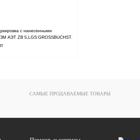
ркировка с нанесенными
- ЗМ АЭТ ZB 5,LGS:GROSSBUCHST.
шт
В корзину
лик
Сравнение
САМЫЕ ПРОДАВАЕМЫЕ ТОВАРЫ
Под заказ
я
Помощь и сервисы