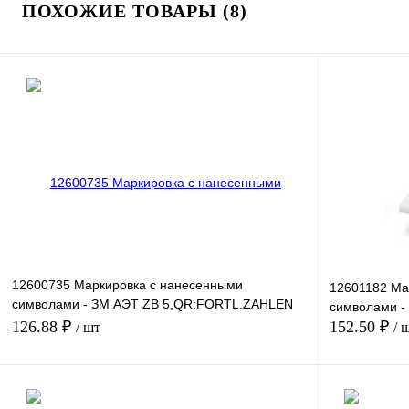
ПОХОЖИЕ ТОВАРЫ (8)
12600735 Маркировка с нанесенными
12601182 Ма
символами - ЗМ АЭТ ZB 5,QR:FORTL.ZAHLEN
символами 
381-390
126.88 ₽
152.50 ₽
/ шт
/ 
В корзину