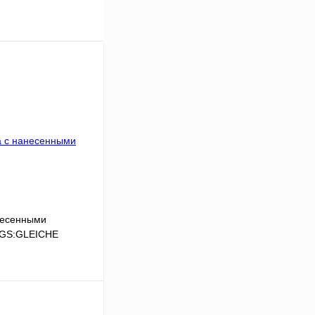
несенными
LGS:GLEICHE
В корзину