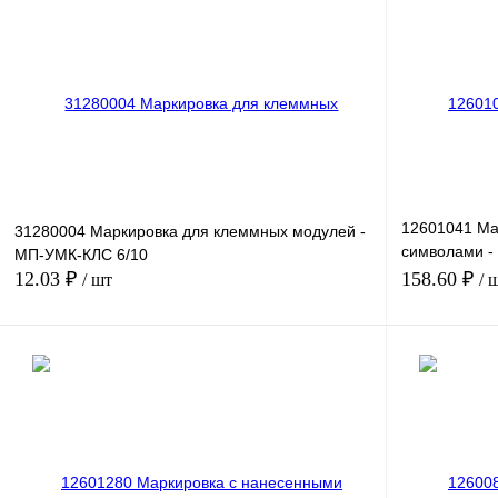
Купить в 1 клик
Сравнение
Купить в 1 к
В избранное
Под заказ
В избранное
12601041 Ма
31280004 Маркировка для клеммных модулей -
символами -
МП-УМК-КЛС 6/10
ZAHLEN 46
12.03 ₽
158.60 ₽
/ шт
/ 
В корзину
Купить в 1 клик
Сравнение
Купить в 1 к
В избранное
Под заказ
В избранное