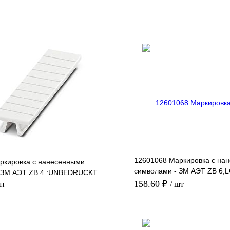
12601068 Маркировка с на
ркировка с нанесенными
символами - ЗМ АЭТ ZB 6,
- ЗМ АЭТ ZB 4 :UNBEDRUCKT
ZAHLEN 73
158.60 ₽
шт
/ шт
В корзину