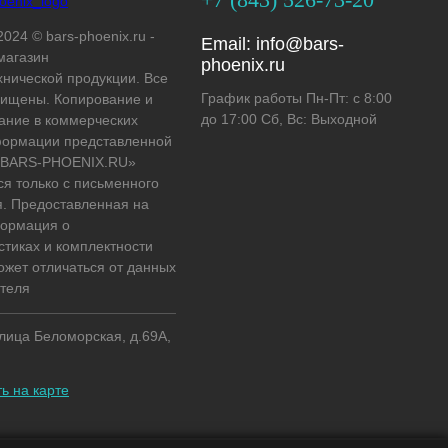
2024 © bars-phoenix.ru -
Email:
info@bars-
магазин
phoenix.ru
хнической продукции. Все
График работы Пн-Пт: с 8:00
ищены. Копирование и
до 17:00 Сб, Вс: Выходной
ание в коммерческих
формации представленной
 «BARS-PHOENIX.RU»
ся только с письменного
. Предоставленная на
формация о
стиках и комплектности
ожет отличаться от данных
теля
улица Беломорская, д.69А,
ь на карте