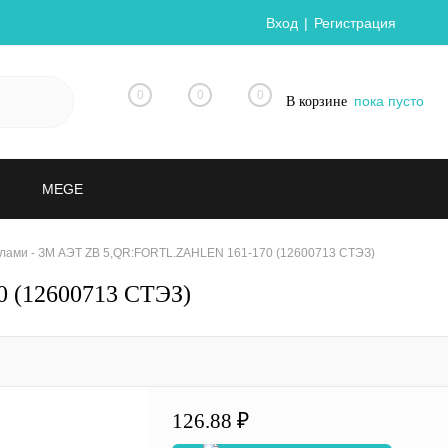
Вход
Регистрация
0
0
0
пока пусто
В корзине
MEGE
лами - ЗМ АЭТ ZB 5,QR:FORTL.ZAHLEN 161-170 (12600713 СТЭЗ)
 (12600713 СТЭЗ)
126.88 ₽