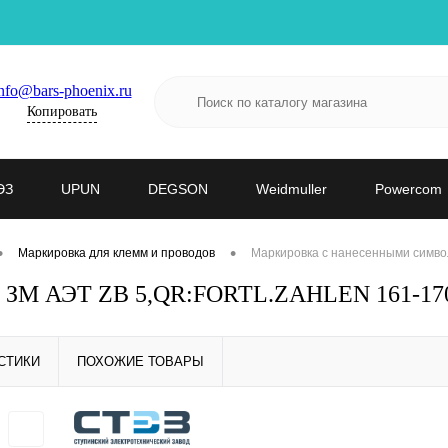
nfo@bars-phoenix.ru
Копировать
ЭЗ
UPUN
DEGSON
Weidmuller
Powercom
•
•
Маркировка для клемм и проводов
Маркировка с нанесенными симво
- ЗМ АЭТ ZB 5,QR:FORTL.ZAHLEN 161-170
СТИКИ
ПОХОЖИЕ ТОВАРЫ