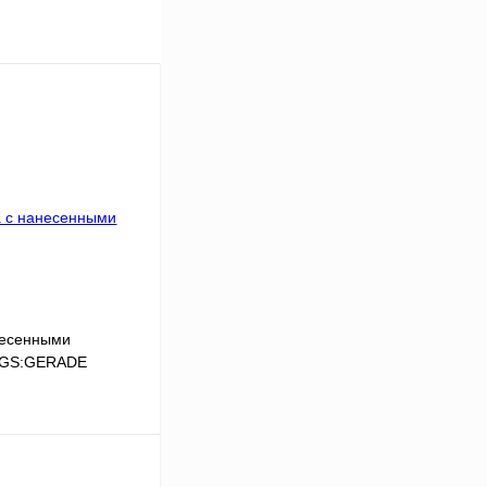
несенными
,LGS:GERADE
В корзину