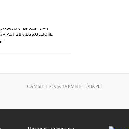
ркировка с нанесенными
 ЗМ АЭТ ZB 6,LGS:GLEICHE
шт
В корзину
лик
Сравнение
САМЫЕ ПРОДАВАЕМЫЕ ТОВАРЫ
Под заказ
я
Помощь и сервисы