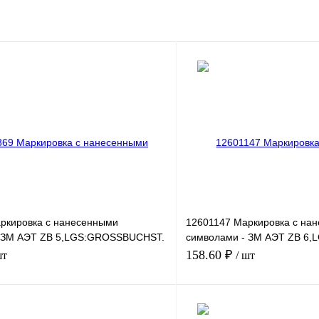
ркировка с нанесенными
12601147 Маркировка с на
- ЗМ АЭТ ZB 5,LGS:GROSSBUCHST.
символами - ЗМ АЭТ ZB 6
ZAHLEN 62-80
158.60 ₽
шт
/ шт
В корзину