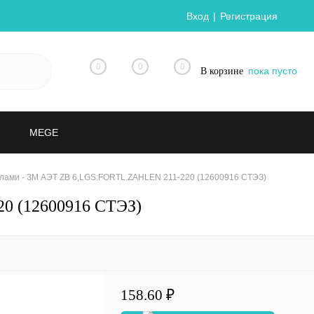
Вход
Регистрация
0
0
0
пока пусто
В корзине
MEGE
лами - ЗМ АЭТ ZB 6,LGS:FORTL.ZAHLEN 211-220 (12600916 СТЭЗ)
0 (12600916 СТЭЗ)
158.60 ₽