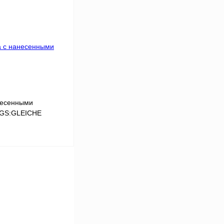
Сравнение
Под заказ
несенными
LGS:GLEICHE
В корзину
Сравнение
Под заказ