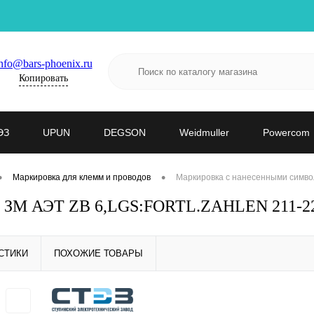
nfo@bars-phoenix.ru
Копировать
ЭЗ
UPUN
DEGSON
Weidmuller
Powercom
•
•
Маркировка для клемм и проводов
Маркировка с нанесенными симво
- ЗМ АЭТ ZB 6,LGS:FORTL.ZAHLEN 211-22
СТИКИ
ПОХОЖИЕ ТОВАРЫ