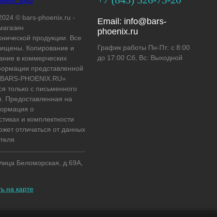
2024 © bars-phoenix.ru -
Email:
info@bars-
магазин
phoenix.ru
хнической продукции. Все
График работы Пн-Пт: с 8:00
ищены. Копирование и
до 17:00 Сб, Вс: Выходной
ание в коммерческих
формации представленной
 «BARS-PHOENIX.RU»
ся только с письменного
. Предоставленная на
формация о
стиках и комплектности
ожет отличаться от данных
теля
улица Беломорская, д.69А,
ь на карте