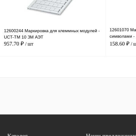
12601070 Ма
12600244 Маркировка для клеммных модулей -
символами -
UCT-TM 10 ЗМ АЭТ
ZAHLEN 75
957.70 ₽
158.60 ₽
/ шт
/ 
В корзину
Купить в 1 клик
Сравнение
Купить в 1 к
В избранное
Под заказ
В избранное
Каталог
Наши предложени