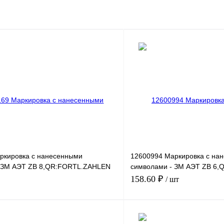
ркировка с нанесенными
12600994 Маркировка с на
 ЗМ АЭТ ZB 8,QR:FORTL.ZAHLEN
символами - ЗМ АЭТ ZB 6
491-500
158.60 ₽
/ шт
В корзину