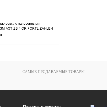
ркировка с нанесенными
 ЗМ АЭТ ZB 4,QR:FORTL.ZAHLEN
шт
В корзину
лик
Сравнение
САМЫЕ ПРОДАВАЕМЫЕ ТОВАРЫ
Под заказ
я
Помощь и сервисы