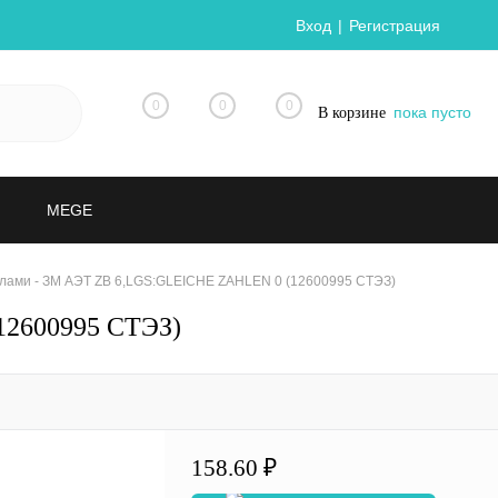
Вход
Регистрация
0
0
0
пока пусто
В корзине
MEGE
лами - ЗМ АЭТ ZB 6,LGS:GLEICHE ZAHLEN 0 (12600995 СТЭЗ)
12600995 СТЭЗ)
158.60 ₽