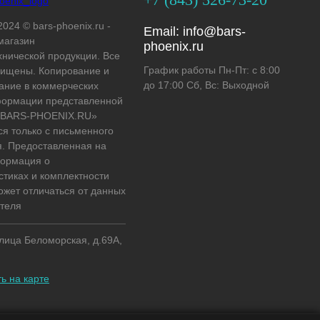
2024 © bars-phoenix.ru -
Email:
info@bars-
магазин
phoenix.ru
хнической продукции. Все
График работы Пн-Пт: с 8:00
ищены. Копирование и
до 17:00 Сб, Вс: Выходной
ание в коммерческих
формации представленной
 «BARS-PHOENIX.RU»
ся только с письменного
. Предоставленная на
формация о
стиках и комплектности
ожет отличаться от данных
теля
улица Беломорская, д.69А,
ь на карте