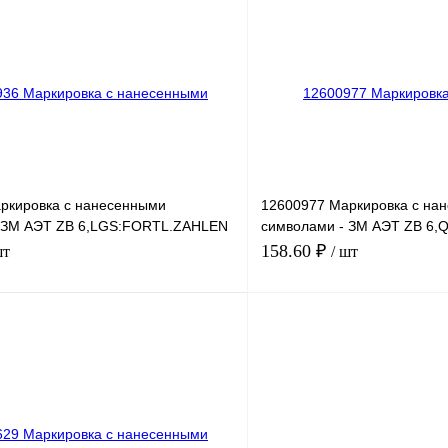
лик
Сравнение
Купить в 1 клик
Под заказ
В избранное
ркировка с нанесенными
12600977 Маркировка с на
 ЗМ АЭТ ZB 6,LGS:FORTL.ZAHLEN
символами - ЗМ АЭТ ZB 6
321-330
158.60 ₽
шт
/ шт
В корзину
лик
Сравнение
Купить в 1 клик
Под заказ
В избранное