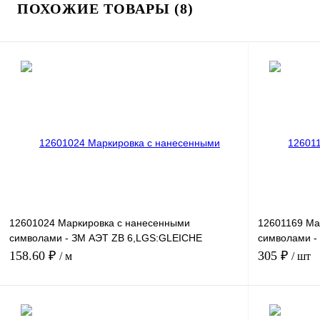
ПОХОЖИЕ ТОВАРЫ (8)
12601024 Маркировка с нанесенными
12601169 Ма
символами - ЗМ АЭТ ZB 6,LGS:GLEICHE
символами -
ZAHLEN 29
51-60
158.60 ₽
305 ₽
/ м
/ шт
В корзину