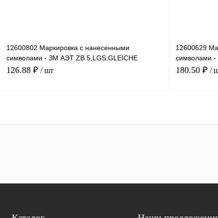
12600802 Маркировка с нанесенными
12600629 Ма
символами - ЗМ АЭТ ZB 5,LGS:GLEICHE
символами -
ZAHLEN 55
21-30
126.88 ₽
180.50 ₽
/ шт
/ 
В корзину
Купить в 1 клик
Сравнение
Купить в 1 к
В избранное
Под заказ
В избранное
Каталог
Наши предложени