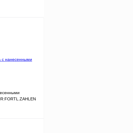
несенными
,QR:FORTL.ZAHLEN
В корзину