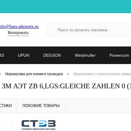
nfo@bars-phoenix.ru
Копировать
ЭЗ
UPUN
DEGSON
Weidmuller
Powercom
•
•
Маркировка для клемм и проводов
Маркировка с нанесенными симво
 - ЗМ АЭТ ZB 6,LGS:GLEICHE ZAHLEN 0 (
СТИКИ
ПОХОЖИЕ ТОВАРЫ