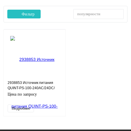
популярности
Фильтр
2938853 Источник питания
QUINT-PS-100-240AC/24DC/
5/EX
Цена по запросу
Подробнее