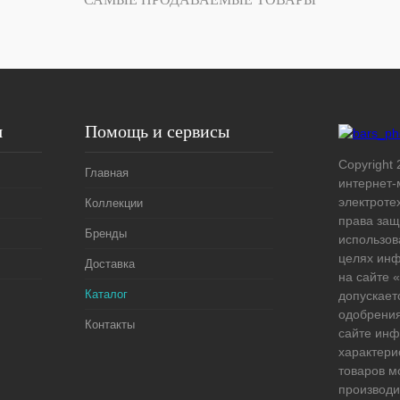
Под заказ
я
Помощь и сервисы
Copyright 
Главная
интернет-
электроте
Коллекции
права защ
Бренды
использов
целях ин
Доставка
на сайте
Каталог
допускает
одобрения
Контакты
сайте ин
характери
товаров м
производи