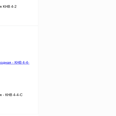
я KHB 4-2
В корзину
Сравнение
В
аличии
 - КНВ 4-4-С