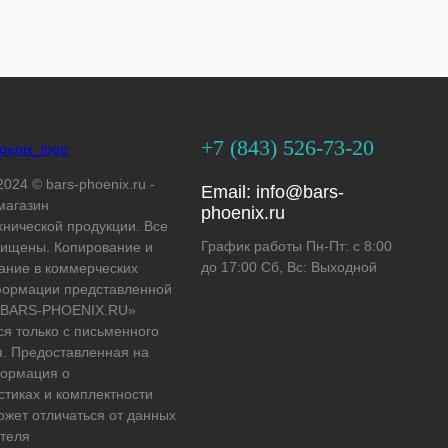
+7 (843) 526-73-20
2024 © bars-phoenix.ru -
Email:
info@bars-
магазин
phoenix.ru
хнической продукции. Все
График работы Пн-Пт: с 8:00
ищены. Копирование и
до 17:00 Сб, Вс: Выходной
ание в коммерческих
формации представленной
 «BARS-PHOENIX.RU»
ся только с письменного
. Предоставленная на
формация о
стиках и комплектности
ожет отличаться от данных
теля