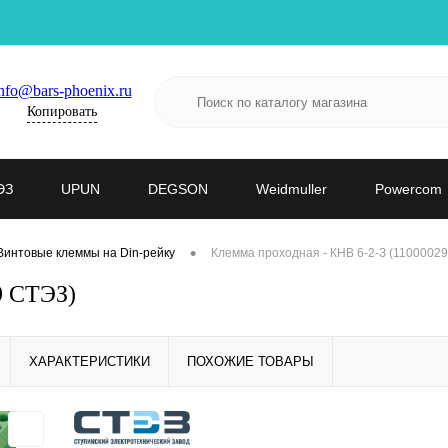
nfo@bars-phoenix.ru
Копировать
ЭЗ
UPUN
DEGSON
Weidmuller
Powercom
•
Винтовые клеммы на Din-рейку
Клемма проходная - КНВ 6-2-З (1100002
9 СТЭЗ)
ХАРАКТЕРИСТИКИ
ПОХОЖИЕ ТОВАРЫ