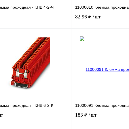
емма проходная - КНВ 4-2-Ч
11000010 Клемма проходна
82.96 ₽
т
/ шт
В корзину
лик
Сравнение
Купить в 1 клик
Под заказ
В избранное
н
емма проходная - КНВ 6-2-К
11000091 Клемма проходная
183 ₽
шт
/ шт