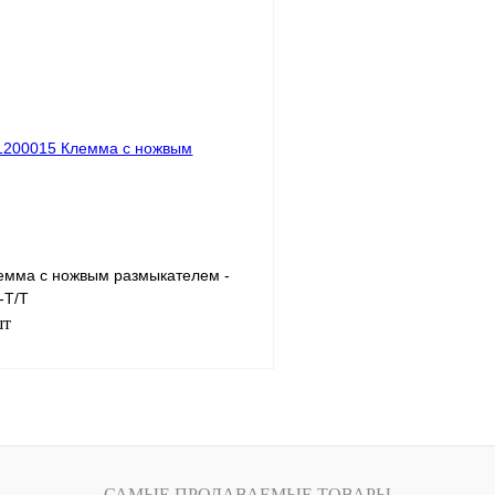
В корзину
лик
Сравнение
Купить в 1 клик
Под заказ
В избранное
емма с ножвым размыкателем -
-Т/Т
шт
В корзину
лик
Сравнение
САМЫЕ ПРОДАВАЕМЫЕ ТОВАРЫ