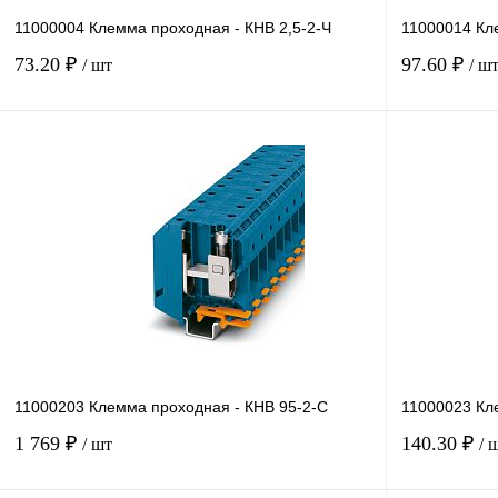
11000004 Клемма проходная - КНВ 2,5-2-Ч
11000014 Кл
73.20 ₽
97.60 ₽
/ шт
/ ш
В корзину
Купить в 1 клик
Сравнение
Купить в 1 к
В избранное
Под заказ
В избранное
11000203 Клемма проходная - КНВ 95-2-C
11000023 Кл
1 769 ₽
140.30 ₽
/ шт
/ 