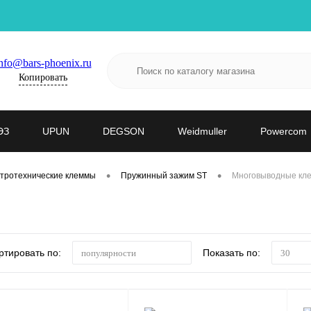
nfo@bars-phoenix.ru
Копировать
ЭЗ
UPUN
DEGSON
Weidmuller
Powercom
•
•
тротехнические клеммы
Пружинный зажим ST
Многовыводные кл
ртировать по:
Показать по:
популярности
30