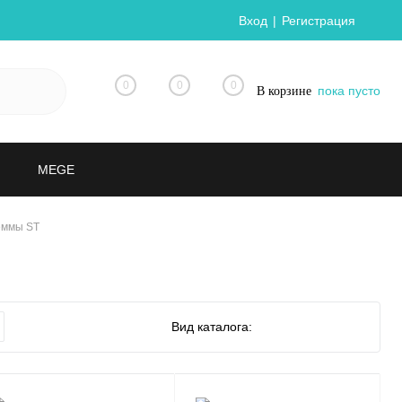
Вход
Регистрация
0
0
0
пока пусто
В корзине
MEGE
еммы ST
Вид каталога: