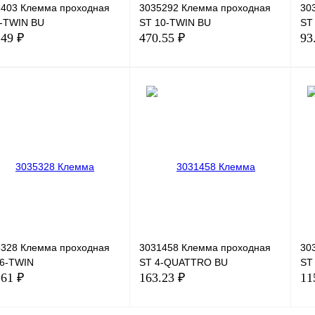
1403 Клемма проходная
3035292 Клемма проходная
30
4-TWIN BU
ST 10-TWIN BU
ST
.49 ₽
470.55 ₽
93
В корзину
В корзину
ить в 1 клик
Сравнение
Купить в 1 клик
Сравнение
Ку
збранное
В избранное
В 
В наличии
В наличии
5328 Клемма проходная
3031458 Клемма проходная
30
16-TWIN
ST 4-QUATTRO BU
ST
.61 ₽
163.23 ₽
11