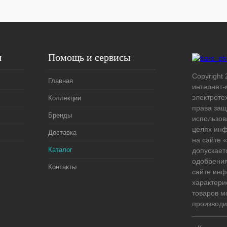
я
Помощь и сервисы
Copyright 
Главная
интернет-
электроте
Коллекции
права защ
Бренды
использов
целях ин
Доставка
на сайте
Каталог
допускает
одобрения
Контакты
сайте ин
характери
товаров м
производи