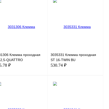
31306 Клемма проходная
3035331 Клемма проходная
 2,5-QUATTRO
ST 16-TWIN BU
5.78 ₽
530.74 ₽
В корзину
В корзину
пить в 1 клик
Сравнение
Купить в 1 клик
Сравнение
избранное
Под заказ
В избранное
Под заказ