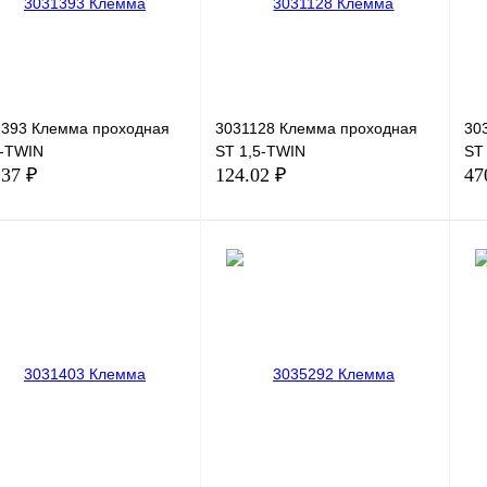
В наличии
1393 Клемма проходная
3031128 Клемма проходная
30
4-TWIN
ST 1,5-TWIN
ST
.37 ₽
124.02 ₽
47
В корзину
В корзину
ить в 1 клик
Сравнение
Купить в 1 клик
Сравнение
Ку
збранное
Под заказ
В избранное
Под заказ
В 