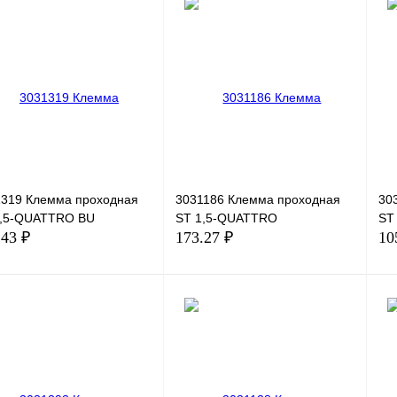
1319 Клемма проходная
3031186 Клемма проходная
30
2,5-QUATTRO BU
ST 1,5-QUATTRO
ST
.43 ₽
173.27 ₽
10
В корзину
В корзину
ить в 1 клик
Сравнение
Купить в 1 клик
Сравнение
Ку
збранное
В избранное
Под заказ
В 