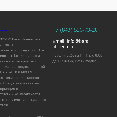
+7 (843) 526-73-20
2024 © bars-phoenix.ru -
Email:
info@bars-
магазин
phoenix.ru
хнической продукции. Все
График работы Пн-Пт: с 8:00
ищены. Копирование и
до 17:00 Сб, Вс: Выходной
ание в коммерческих
формации представленной
 «BARS-PHOENIX.RU»
ся только с письменного
. Предоставленная на
формация о
стиках и комплектности
ожет отличаться от данных
теля