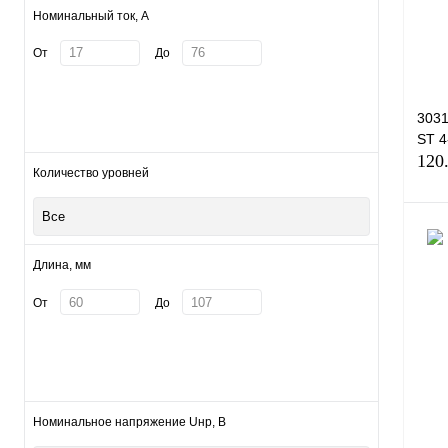
Номинальный ток, А
От
До
303
ST 
120
Количество уровней
Все
Длина, мм
Куп
От
До
В и
Номинальное напряжение Uнр, В