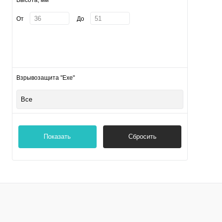
Высота, мм
От
До
Взрывозащита "Exe"
Все
Показать
Сбросить