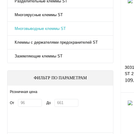
Разделительные клеммы ST
Многоярусные клеммы ST
Многовыводные клеммы ST
Клеммы с держателями предохранителей ST
Заземляющие клеммы ST
303
ST 
ФИЛЬТР ПО ПАРАМЕТРАМ
109
Розничная цена
От
До
Куп
В и