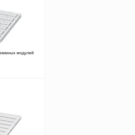
леммных модулей
В корзину
Сравнение
В
аличии