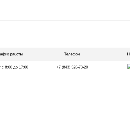
т
В корзину
лик
Сравнение
В
рафик работы
Телефон
Н
наличии
 с 8:00 до 17:00
+7 (843) 526-73-20