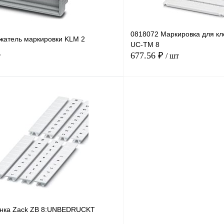
0818072 Маркировка для к
жатель маркировки KLM 2
UC-TM 8
677.56 ₽
т
/ шт
В корзину
лик
Сравнение
Купить в 1 клик
В
В избранное
наличии
анка Zack ZB 8:UNBEDRUCKT