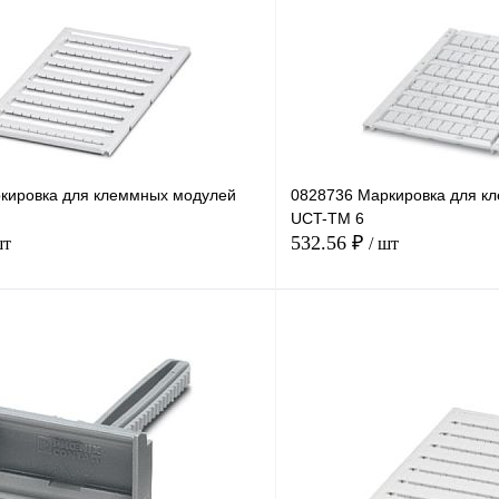
кировка для клеммных модулей
0828736 Маркировка для к
UCT-TM 6
532.56 ₽
шт
/ шт
В корзину
лик
Сравнение
Купить в 1 клик
В
В избранное
наличии
н