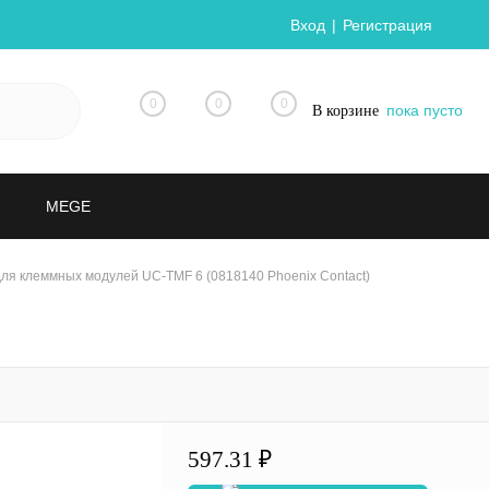
Вход
Регистрация
0
0
0
пока пусто
В корзине
MEGE
ля клеммных модулей UC-TMF 6 (0818140 Phoenix Contact)
597.31 ₽