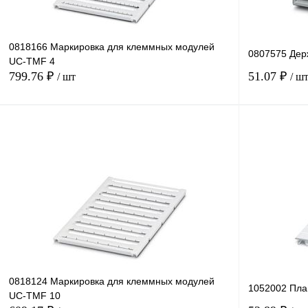
0818166 Маркировка для клеммных модулей
0807575 Дер
UC-TMF 4
799.76 ₽
51.07 ₽
/ шт
/ ш
В корзину
Купить в 1 клик
Сравнение
Купить в 1 к
В избранное
В
В избранное
наличии
0818124 Маркировка для клеммных модулей
1052002 Пл
UC-TMF 10