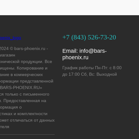
+7 (843) 526-73-20
2024 © bars-phoenix.ru -
Email:
info@bars-
магазин
phoenix.ru
хнической продукции. Все
График работы Пн-Пт: с 8:00
ищены. Копирование и
до 17:00 Сб, Вс: Выходной
ание в коммерческих
формации представленной
 «BARS-PHOENIX.RU»
ся только с письменного
. Предоставленная на
формация о
стиках и комплектности
ожет отличаться от данных
теля