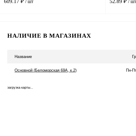
609.17 ₽
52.89 ₽
/ шт
/ ш
В корзину
НАЛИЧИЕ В МАГАЗИНАХ
Купить в 1 клик
Сравнение
Купить в 1 к
В избранное
В
В избранное
Название
Г
наличии
Основной (Беломорская 69А, к.2)
Пн-Пт
загрузка карты...