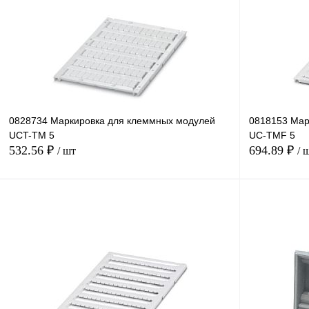
0828734 Маркировка для клеммных модулей
0818153 Мар
UCT-TM 5
UC-TMF 5
532.56 ₽
694.89 ₽
/ шт
/ 
В корзину
Купить в 1 клик
Сравнение
Купить в 1 к
В избранное
В
В избранное
наличии