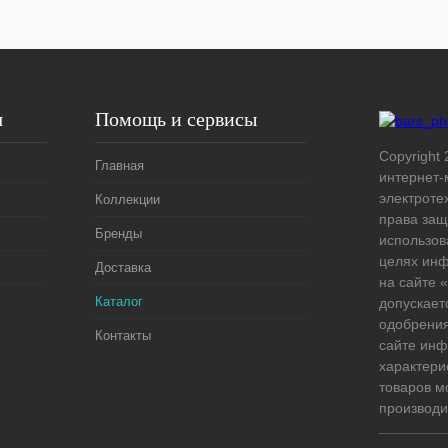
я
Помощь и сервисы
Copyright 
Главная
интернет-
электроте
Коллекции
права защ
Бренды
использов
целях ин
Доставка
на сайте
Каталог
допускает
одобрения
Контакты
сайте ин
характери
товаров м
производи