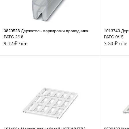
0820523 Держатель маркировки проводника
1013740 Дер
PATG 2/18
PATG 0/15
9.12 ₽
7.30 ₽
/ шт
/ шт
В корзину
Купить в 1 клик
Сравнение
Купить в 1 к
В избранное
В
В избранное
наличии