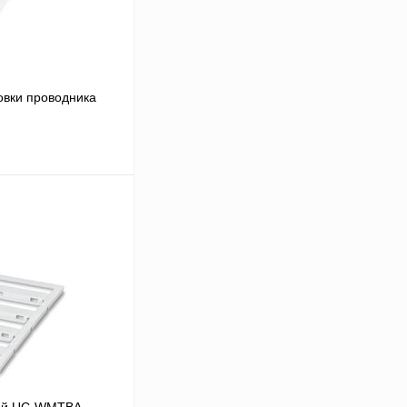
овки проводника
В корзину
Сравнение
В
аличии