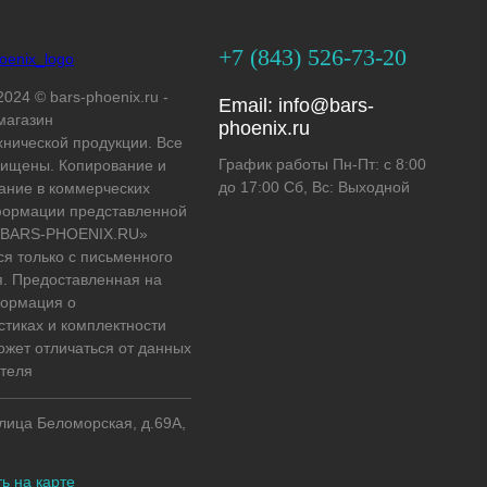
+7 (843) 526-73-20
2024 © bars-phoenix.ru -
Email:
info@bars-
магазин
phoenix.ru
хнической продукции. Все
График работы Пн-Пт: с 8:00
ищены. Копирование и
до 17:00 Сб, Вс: Выходной
ание в коммерческих
формации представленной
 «BARS-PHOENIX.RU»
ся только с письменного
. Предоставленная на
формация о
стиках и комплектности
ожет отличаться от данных
теля
улица Беломорская, д.69А,
ь на карте