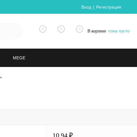
Вход
Регистрация
0
0
0
пока пусто
В корзине
MEGE
•
10.94 ₽