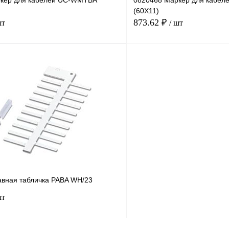
кер для кабелей UC-WMTBA
0820468 Маркер для кабе
(60X11)
873.62 ₽
шт
/ шт
В корзину
лик
Сравнение
Купить в 1 клик
В
В избранное
наличии
н
авная табличка PABA WH/23
шт