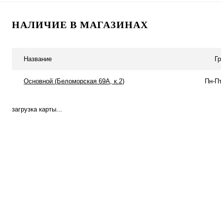
В корзину
НАЛИЧИЕ В МАГАЗИНАХ
Купить в 1 клик
Сравнение
Купить в 1 к
В избранное
В
В избранное
Название
Г
наличии
Основной (Беломорская 69А, к.2)
Пн-Пт
загрузка карты...