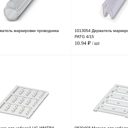
жатель маркировки проводника
1013054 Держатель маркир
PATG 4/15
10.94 ₽
/ шт
В корзину
лик
Сравнение
Купить в 1 клик
В
В избранное
наличии
н