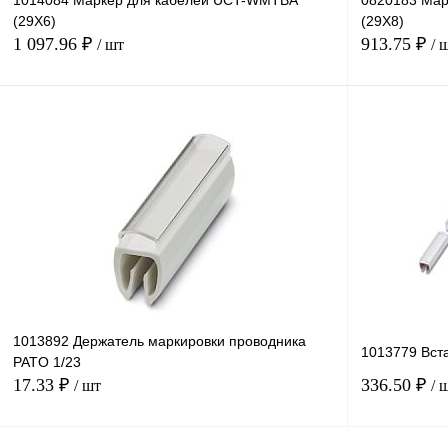
1014084 Маркер для кабелей UCT-WMTBA
0820183 Мар
(29X6)
(29X8)
1 097.96 ₽
913.75 ₽
/ шт
/ 
В корзину
Купить в 1 клик
Сравнение
Купить в 1 к
В избранное
В
В избранное
наличии
1013892 Держатель маркировки проводника
1013779 Вст
PATO 1/23
17.33 ₽
336.50 ₽
/ шт
/ 