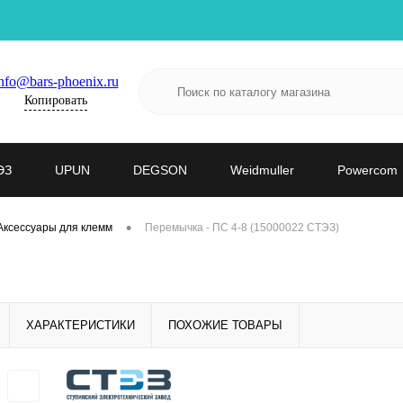
nfo@bars-phoenix.ru
Копировать
ЭЗ
UPUN
DEGSON
Weidmuller
Powercom
•
Аксессуары для клемм
Перемычка - ПС 4-8 (15000022 СТЭЗ)
ХАРАКТЕРИСТИКИ
ПОХОЖИЕ ТОВАРЫ