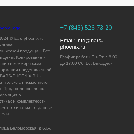
+7 (843) 526-73-20
2024 © bars-phoenix.ru -
Email:
info@bars-
магазин
phoenix.ru
хнической продукции. Все
График работы Пн-Пт: с 8:00
ищены. Копирование и
до 17:00 Сб, Вс: Выходной
ание в коммерческих
формации представленной
 «BARS-PHOENIX.RU»
ся только с письменного
. Предоставленная на
формация о
стиках и комплектности
ожет отличаться от данных
теля
улица Беломорская, д.69А,