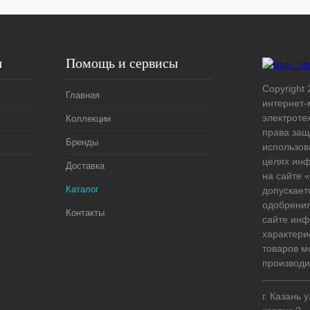
я
Помощь и сервисы
Copyright 
Главная
интернет-
электроте
Коллекции
права защ
Бренды
использов
целях ин
Доставка
на сайте
Каталог
допускает
одобрения
Контакты
сайте ин
характери
товаров м
производи
г. Казань 