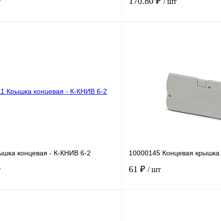
170.80 ₽
т
/ шт
В корзину
лик
Сравнение
Купить в 1 клик
Под заказ
В избранное
ышка концевая - К-КНИВ 6-2
10000145 Концевая крышка 
61 ₽
т
/ шт
В корзину