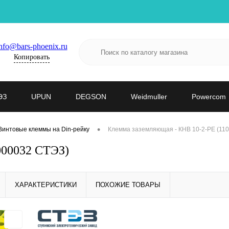
nfo@bars-phoenix.ru
Копировать
ЭЗ
UPUN
DEGSON
Weidmuller
Powercom
•
Винтовые клеммы на Din-рейку
Клемма заземляющая - КНВ 10-2-PE (11
000032 СТЭЗ)
ХАРАКТЕРИСТИКИ
ПОХОЖИЕ ТОВАРЫ