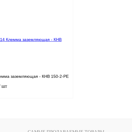
В корзину
лик
Сравнение
Купить в 1 клик
Под заказ
В избранное
емма заземляющая - КНВ 150-2-РЕ
/ шт
В корзину
лик
Сравнение
САМЫЕ ПРОДАВАЕМЫЕ ТОВАРЫ