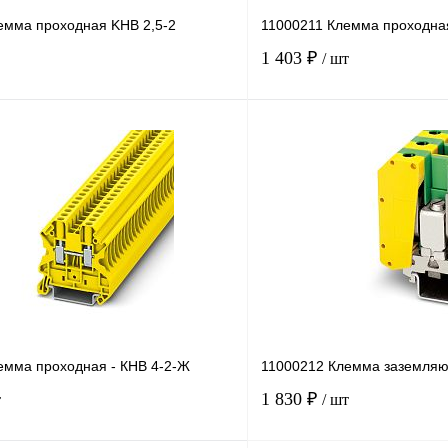
емма проходная KHB 2,5-2
11000211 Клемма проходная
1 403 ₽
/ шт
В корзину
лик
Сравнение
Купить в 1 клик
Под заказ
В избранное
емма проходная - КНВ 4-2-Ж
11000212 Клемма заземляю
1 830 ₽
т
/ шт