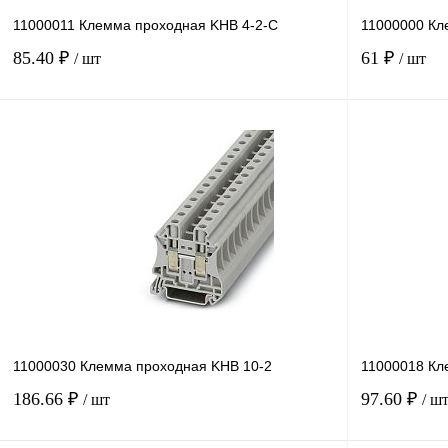
11000011 Клемма проходная KHB 4-2-С
11000000 Кл
85.40 ₽
61 ₽
/ шт
/ шт
В корзину
Купить в 1 клик
Сравнение
Купить в 1 к
В избранное
Под заказ
В избранное
11000030 Клемма проходная KHB 10-2
11000018 Кл
186.66 ₽
97.60 ₽
/ шт
/ ш