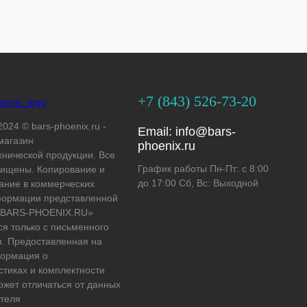
+7 (843) 526-73-20
2024 © bars-phoenix.ru -
Email:
info@bars-
магазин
phoenix.ru
хнической продукции. Все
График работы Пн-Пт: с 8:00
ищены. Копирование и
до 17:00 Сб, Вс: Выходной
ание в коммерческих
формации представленной
 «BARS-PHOENIX.RU»
ся только с письменного
. Предоставленная на
формация о
стиках и комплектности
ожет отличаться от данных
теля