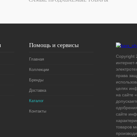
Под заказ
я
Помощь и сервисы
Copyright 
Главная
интернет-
электроте
Коллекции
права защ
Бренды
использов
целях ин
Доставка
на сайте
Каталог
допускает
одобрения
Контакты
сайте ин
характери
товаров м
производи